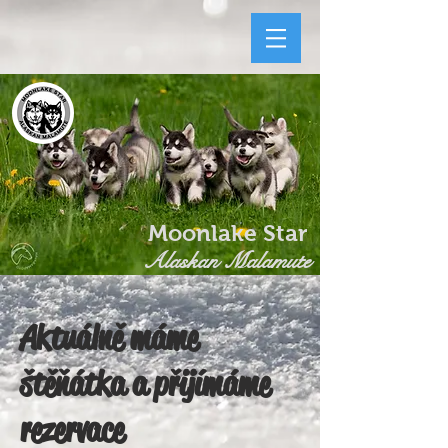
Moonlake Star
Alaskan Malamute
Aktuálně máme
štěňátka a přijímáme
rezervace