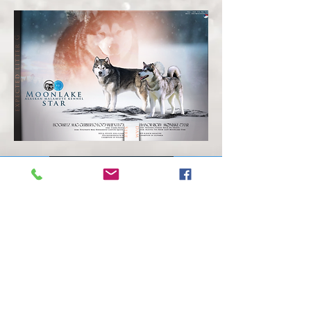
Mezinárodně chráněná chovatelská
stanice
Karolína Skoblová
+420 607979831