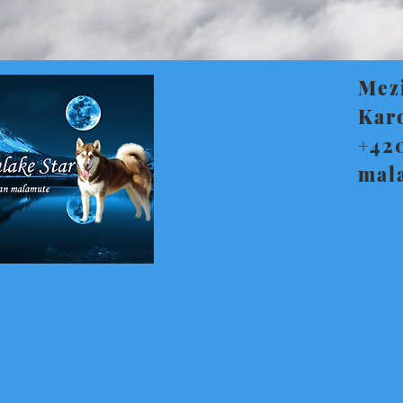
Mez
Kar
+42
mal