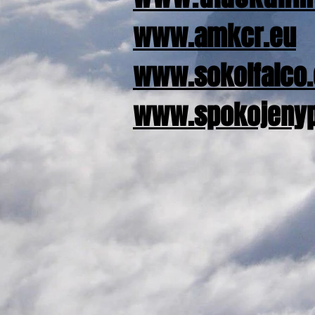
www.amkcr.eu
www.sokolfalco.
www.spokojenyp