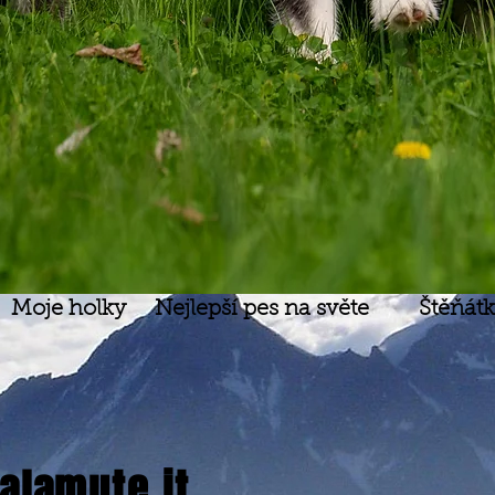
Moje holky
Nejlepší pes na světe
Štěňát
lamute.it