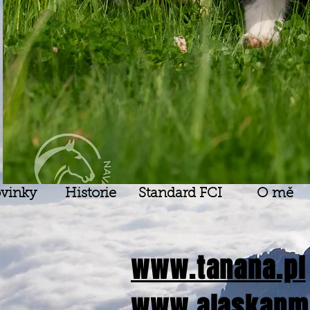
vinky
Historie
Standard FCI
O mě
www.tanana.pl
www.alaskanma