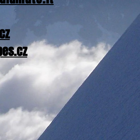
cz
es.cz