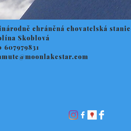
inárodně chráněná chovatelská stani
olína Skoblová
0 607979831
amute@moonlakestar.com