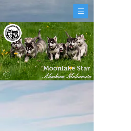
Moonlake Star
Alaskan Malamute